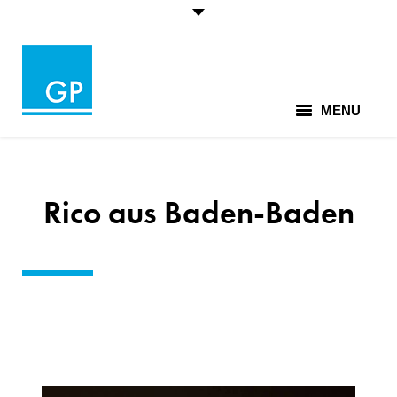
MENU
Lieblingsfotos
Euer Fotograf
Rico aus Baden-Baden
Leistungen
Tipps+Infos
Kontakt