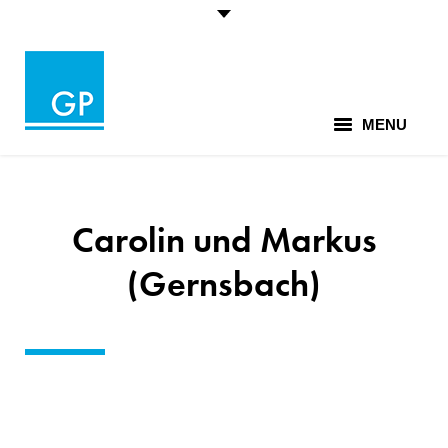
MENU
Lieblingsfotos
Euer Fotograf
Carolin und Markus
Leistungen
(Gernsbach)
Tipps+Infos
Kontakt